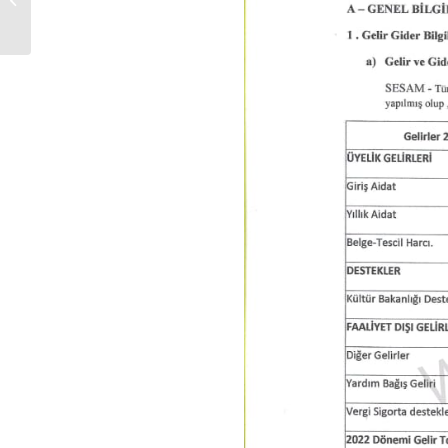
Federasyonu Kuruluş
Çalıştayı