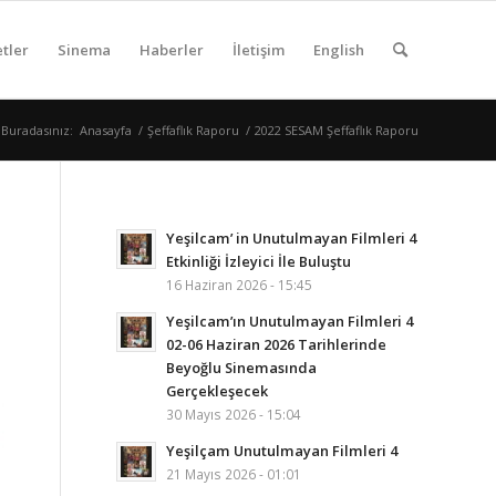
tler
Sinema
Haberler
İletişim
English
Buradasınız:
Anasayfa
/
Şeffaflık Raporu
/
2022 SESAM Şeffaflık Raporu
Yeşilcam’ in Unutulmayan Filmleri 4
Etkinliği İzleyici İle Buluştu
16 Haziran 2026 - 15:45
Yeşilcam’ın Unutulmayan Filmleri 4
02-06 Haziran 2026 Tarihlerinde
Beyoğlu Sinemasında
Gerçekleşecek
30 Mayıs 2026 - 15:04
Yeşilçam Unutulmayan Filmleri 4
21 Mayıs 2026 - 01:01