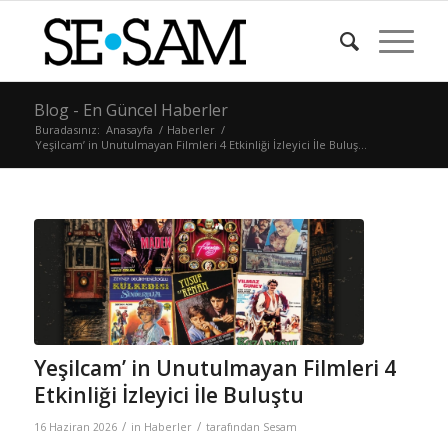
Blog - En Güncel Haberler
Buradasınız:
Anasayfa
/
Haberler
/
Yeşilcam’ in Unutulmayan Filmleri 4 Etkinliği İzleyici İle Buluş...
Yeşilcam’ in Unutulmayan Filmleri 4
Etkinliği İzleyici İle Buluştu
/
/
16 Haziran 2026
in
Haberler
tarafından
Sesam