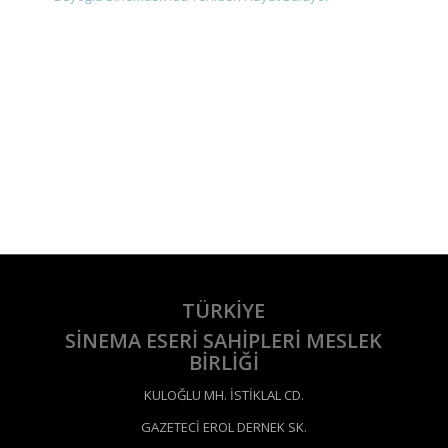
TÜRKİYE
SİNEMA ESERİ SAHİPLERİ MESLEK
BİRLİĞİ
KULOĞLU MH. İSTİKLAL CD.
GAZETECİ EROL DERNEK SK.