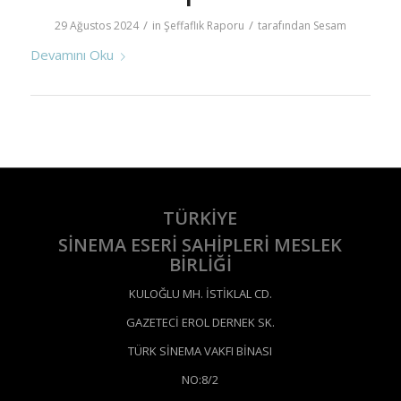
/
/
29 Ağustos 2024
in
Şeffaflık Raporu
tarafından
Sesam
Devamını Oku
TÜRKİYE
SİNEMA ESERİ SAHİPLERİ MESLEK
BİRLİĞİ
KULOĞLU MH. İSTİKLAL CD.
GAZETECİ EROL DERNEK SK.
TÜRK SİNEMA VAKFI BİNASI
NO:8/2