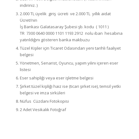
indiriniz. )
2.000 TL üyelik giriş ücreti ve 2.000 TL yıllık aidat
Ücreti’nin
İş Bankası Galatasaray Şubesi şb. kodu ( 1011 )
TR 7300 0640 0000 1101 1193 2912 nolu ıban hesabına
yatırıldığını gösteren banka makbuzu
Tüzel Kişiler için Ticaret Odasından yeni tarihli faaliyet
belgesi
Yönetmen, Senarist, Oyuncu, yapım yılını içeren eser
listesi
Eser sahipliği veya eser işletme belgesi
Şirket tüzel kişiliği haiz ise (ticari şirket ise), temsil yetki
belgesi ve imza sirküleri
Nüfus Cüzdanı Fotokopisi
2 Adet Vesikalık Fotoğraf