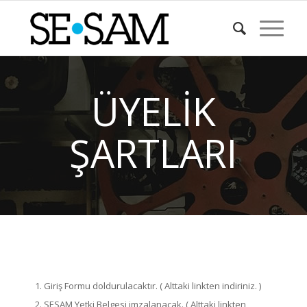
ÜYELİK
ŞARTLARI
Giriş Formu doldurulacaktır. ( Alttaki linkten indiriniz. )
SESAM Yetki Belgesi imzalanacak. ( Alttaki linkten