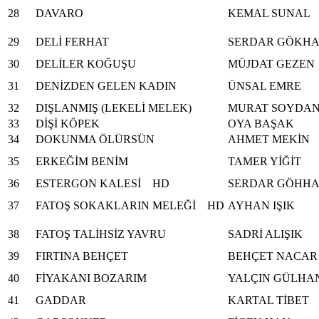
28
DAVARO
KEMAL SUNAL
29
DELİ FERHAT
SERDAR GÖKH
30
DELİLER KOĞUŞU
MÜJDAT GEZEN
31
DENİZDEN GELEN KADIN
ÜNSAL EMRE
32
DIŞLANMIŞ (LEKELİ MELEK)
MURAT SOYDA
33
DİŞİ KÖPEK
OYA BAŞAK
34
DOKUNMA ÖLÜRSÜN
AHMET MEKİN
35
ERKEĞİM BENİM
TAMER YİĞİT
36
ESTERGON KALESİ HD
SERDAR GÖHH
37
FATOŞ SOKAKLARIN MELEĞİ HD
AYHAN IŞIK
38
FATOŞ TALİHSİZ YAVRU
SADRİ ALIŞIK
39
FIRTINA BEHÇET
BEHÇET NACAR
40
FİYAKANI BOZARIM
YALÇIN GÜLHA
41
GADDAR
KARTAL TİBET