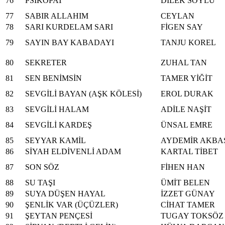
76
PSİKOPAT
DİLEK SOYLU
77
SABIR ALLAHIM
CEYLAN
78
SARI KURDELAM SARI
FİGEN SAY
79
SAYIN BAY KABADAYI
TANJU KOREL
80
SEKRETER
ZUHAL TAN
81
SEN BENİMSİN
TAMER YİĞİT
82
SEVGİLİ BAYAN (AŞK KÖLESİ)
EROL DURAK
83
SEVGİLİ HALAM
ADİLE NAŞİT
84
SEVGİLİ KARDEŞ
ÜNSAL EMRE
85
SEYYAR KAMİL
AYDEMİR AKBA
86
SİYAH ELDİVENLİ ADAM
KARTAL TİBET
87
SON SÖZ
FİHEN HAN
88
SU TAŞI
ÜMİT BELEN
89
SUYA DÜŞEN HAYAL
İZZET GÜNAY
90
ŞENLİK VAR (ÜÇÜZLER)
CİHAT TAMER
91
ŞEYTAN PENÇESİ
TUGAY TOKSÖZ