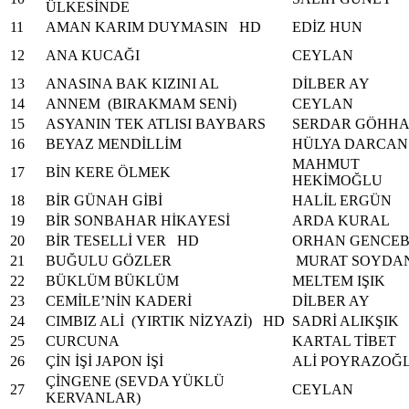
ÜLKESİNDE
11
AMAN KARIM DUYMASIN HD
EDİZ HUN
12
ANA KUCAĞI
CEYLAN
13
ANASINA BAK KIZINI AL
DİLBER AY
14
ANNEM (BIRAKMAM SENİ)
CEYLAN
15
ASYANIN TEK ATLISI BAYBARS
SERDAR GÖHH
16
BEYAZ MENDİLLİM
HÜLYA DARCAN
MAHMUT
17
BİN KERE ÖLMEK
HEKİMOĞLU
18
BİR GÜNAH GİBİ
HALİL ERGÜN
19
BİR SONBAHAR HİKAYESİ
ARDA KURAL
20
BİR TESELLİ VER HD
ORHAN GENCE
21
BUĞULU GÖZLER
MURAT SOYDA
22
BÜKLÜM BÜKLÜM
MELTEM IŞIK
23
CEMİLE’NİN KADERİ
DİLBER AY
24
CIMBIZ ALİ (YIRTIK NİZYAZİ) HD
SADRİ ALIKŞIK
25
CURCUNA
KARTAL TİBET
26
ÇİN İŞİ JAPON İŞİ
ALİ POYRAZOĞ
ÇİNGENE (SEVDA YÜKLÜ
27
CEYLAN
KERVANLAR)