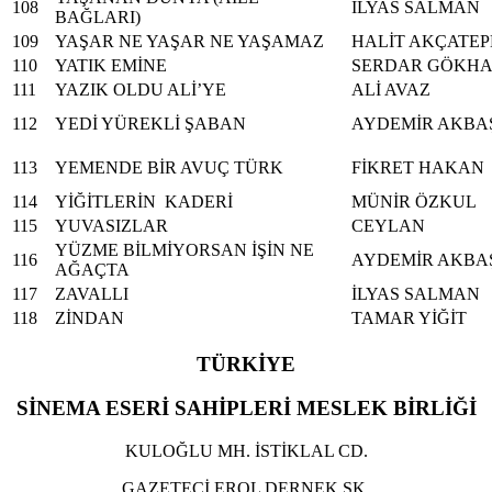
108
İLYAS SALMAN
BAĞLARI)
109
YAŞAR NE YAŞAR NE YAŞAMAZ
HALİT AKÇATEP
110
YATIK EMİNE
SERDAR GÖKH
111
YAZIK OLDU ALİ’YE
ALİ AVAZ
112
YEDİ YÜREKLİ ŞABAN
AYDEMİR AKBA
113
YEMENDE BİR AVUÇ TÜRK
FİKRET HAKAN
114
YİĞİTLERİN KADERİ
MÜNİR ÖZKUL
115
YUVASIZLAR
CEYLAN
YÜZME BİLMİYORSAN İŞİN NE
116
AYDEMİR AKBA
AĞAÇTA
117
ZAVALLI
İLYAS SALMAN
118
ZİNDAN
TAMAR YİĞİT
TÜRKİYE
SİNEMA ESERİ SAHİPLERİ MESLEK BİRLİĞİ
KULOĞLU MH. İSTİKLAL CD.
GAZETECİ EROL DERNEK SK.