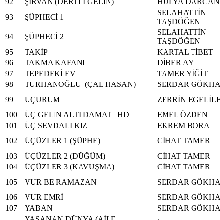
92
ŞİRVAN (DERTLİ GELİN)
HÜLYA DARCAN
SELAHATTİN
93
ŞÜPHECİ 1
TAŞDÖĞEN
SELAHATTİN
94
ŞÜPHECİ 2
TAŞDÖĞEN
95
TAKİP
KARTAL TİBET
96
TAKMA KAFANI
DİBER AY
97
TEPEDEKİ EV
TAMER YİĞİT
98
TURHANOĞLU (ÇAL HASAN)
SERDAR GÖKH
99
UÇURUM
ZERRİN EGELİL
100
ÜÇ GELİN ALTI DAMAT HD
EMEL ÖZDEN
101
ÜÇ SEVDALI KIZ
EKREM BORA
102
ÜÇÜZLER 1 (ŞÜPHE)
CİHAT TAMER
103
ÜÇÜZLER 2 (DÜĞÜM)
CİHAT TAMER
104
ÜÇÜZLER 3 (KAVUŞMA)
CİHAT TAMER
105
VUR BE RAMAZAN
SERDAR GÖKH
106
VUR EMRİ
SERDAR GÖKH
107
YABAN
SERDAR GÖKH
YAŞANAN DÜNYA (AİLE