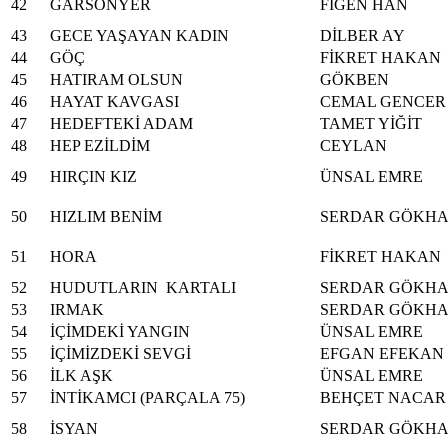
42
GARSONYER
FİGEN HAN
43
GECE YAŞAYAN KADIN
DİLBER AY
44
GÖÇ
FİKRET HAKAN
45
HATIRAM OLSUN
GÖKBEN
46
HAYAT KAVGASI
CEMAL GENCER
47
HEDEFTEKİ ADAM
TAMET YİĞİT
48
HEP EZİLDİM
CEYLAN
49
HIRÇIN KIZ
ÜNSAL EMRE
50
HIZLIM BENİM
SERDAR GÖKH
51
HORA
FİKRET HAKAN
52
HUDUTLARIN KARTALI
SERDAR GÖKH
53
IRMAK
SERDAR GÖKH
54
İÇİMDEKİ YANGIN
ÜNSAL EMRE
55
İÇİMİZDEKİ SEVGİ
EFGAN EFEKAN
56
İLK AŞK
ÜNSAL EMRE
57
İNTİKAMCI (PARÇALA 75)
BEHÇET NACAR
58
İSYAN
SERDAR GÖKH