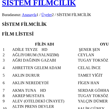
SİSTEM FİLMCİLİK
Buradasınız:
Anasayfa
1
/
Üyeler
2
/
SİSTEM FİLMCİLİK
SİSTEM FİLMCİLİK
FİLM LİSTESİ
FİLİN ADI
OYU
1
ADİLE TEYZE HD
ŞENER ŞEN
2
AĞLIYORUM (YALNIZIM)
CEYLAN
3
AĞRI DAĞININ GAZABI
TUGAY TOKSÖZ
4
AHRETTEN GELEM ADAM
CELAL İNCE
5
AKLIN DURUR
TAMET YİĞİT
6
AKLIN NEREDEYDİ
FİGEN HAN
7
AKMA TUNA HD
SERDAR GÖHH
8
AKREP MUSTAFA
TUGAY TOKSÖZ
9
ALEV (OTELDEKİ CİNAYET)
YALÇIN DÜMER
ALTIN PRENS DEVLER
10
SALİH GÜNEY