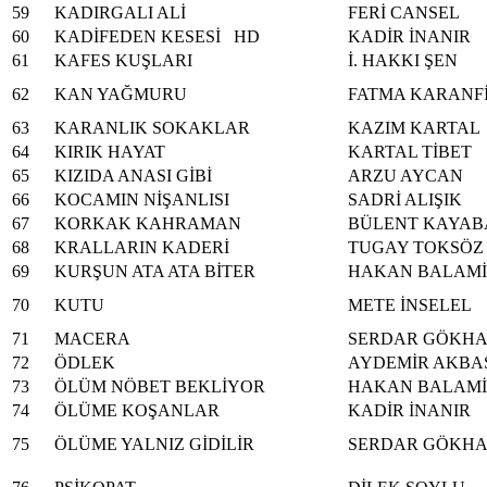
59
KADIRGALI ALİ
FERİ CANSEL
60
KADİFEDEN KESESİ HD
KADİR İNANIR
61
KAFES KUŞLARI
İ. HAKKI ŞEN
62
KAN YAĞMURU
FATMA KARANF
63
KARANLIK SOKAKLAR
KAZIM KARTAL
64
KIRIK HAYAT
KARTAL TİBET
65
KIZIDA ANASI GİBİ
ARZU AYCAN
66
KOCAMIN NİŞANLISI
SADRİ ALIŞIK
67
KORKAK KAHRAMAN
BÜLENT KAYAB
68
KRALLARIN KADERİ
TUGAY TOKSÖZ
69
KURŞUN ATA ATA BİTER
HAKAN BALAM
70
KUTU
METE İNSELEL
71
MACERA
SERDAR GÖKH
72
ÖDLEK
AYDEMİR AKBA
73
ÖLÜM NÖBET BEKLİYOR
HAKAN BALAM
74
ÖLÜME KOŞANLAR
KADİR İNANIR
75
ÖLÜME YALNIZ GİDİLİR
SERDAR GÖKH