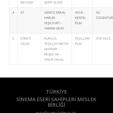
MEVSİM
ŞERİF SEZER
4
AT
GENCO ERKAL-
ASYA -
ALİ
HARUN
KENTEL
ÖZGENTÜR
YEŞİLYURT –
FİLM
YAMAN OKAY
5
EĞRETİ
NURGÜL
YEŞİLÇAM
ATIF YILAZ
GELİN
YEŞİLÇAY-METİN
FİLM
AKPINAR –
MÜJDE AR -
ONUR ÜNSAL
TÜRKİYE
SİNEMA ESERİ SAHİPLERİ MESLEK
BİRLİĞİ