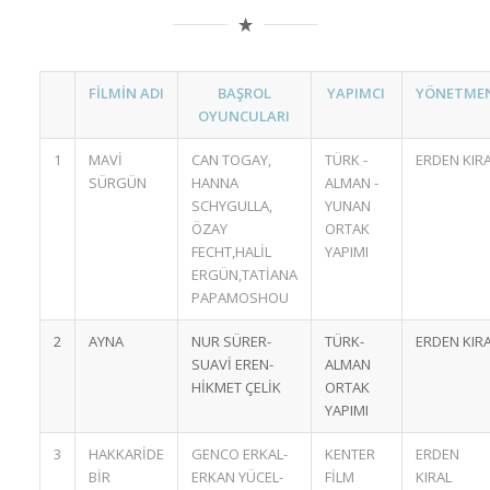
FİLMİN ADI
BAŞROL
YAPIMCI
YÖNETME
OYUNCULARI
1
MAVİ
CAN TOGAY,
TÜRK -
ERDEN KIR
SÜRGÜN
HANNA
ALMAN -
SCHYGULLA,
YUNAN
ÖZAY
ORTAK
FECHT,HALİL
YAPIMI
ERGÜN,TATİANA
PAPAMOSHOU
2
AYNA
NUR SÜRER-
TÜRK-
ERDEN KIR
SUAVİ EREN-
ALMAN
HİKMET ÇELİK
ORTAK
YAPIMI
3
HAKKARİDE
GENCO ERKAL-
KENTER
ERDEN
BİR
ERKAN YÜCEL-
FİLM
KIRAL