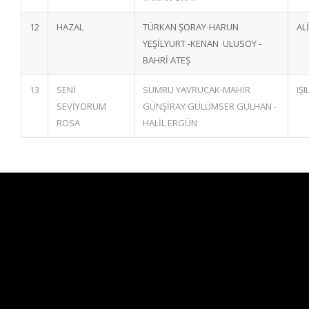
12
HAZAL
TÜRKAN ŞORAY-HARUN
AL
YEŞİLYURT -KENAN ULUSOY -
BAHRİ ATEŞ
13
SENİ
SUMRU YAVRUCAK-MAHİR
IŞ
SEVİYORUM
GÜNŞİRAY GÜLÜMSER GÜLHAN -
ROSA
HALİL ERGÜN