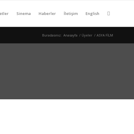
etler
Sinema
Haberler
İletişim
English
Buradasınız:
Anasayfa
/
Üyeler
/
ASYA FİLM