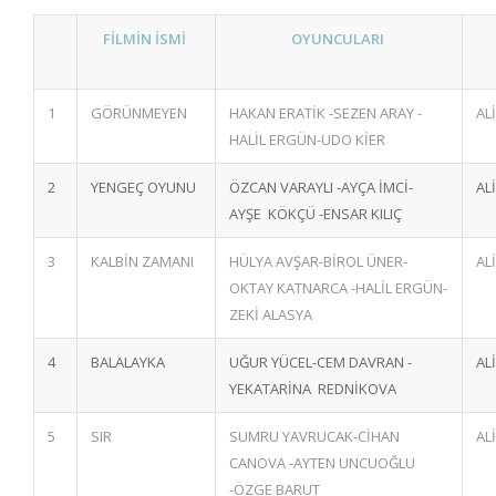
FİLMİN İSMİ
OYUNCULARI
1
GÖRÜNMEYEN
HAKAN ERATİK -SEZEN ARAY -
AL
HALİL ERGÜN-UDO KİER
2
YENGEÇ OYUNU
ÖZCAN VARAYLI -AYÇA İMCİ-
AL
AYŞE KÖKÇÜ -ENSAR KILIÇ
3
KALBİN ZAMANI
HÜLYA AVŞAR-BİROL ÜNER-
AL
OKTAY KATNARCA -HALİL ERGÜN-
ZEKİ ALASYA
4
BALALAYKA
UĞUR YÜCEL-CEM DAVRAN -
AL
YEKATARİNA REDNİKOVA
5
SIR
SUMRU YAVRUCAK-CİHAN
AL
CANOVA -AYTEN UNCUOĞLU
-ÖZGE BARUT