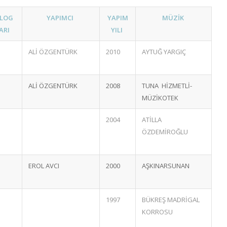
ALOG
YAPIMCI
YAPIM
MÜZİK
ARI
YILI
ALİ ÖZGENTÜRK
2010
AYTUĞ YARGIÇ
ALİ ÖZGENTÜRK
2008
TUNA HİZMETLİ-
MÜZİKOTEK
2004
ATİLLA
ÖZDEMİROĞLU
EROL AVCI
2000
AŞKINARSUNAN
1997
BÜKREŞ MADRİGAL
KORROSU