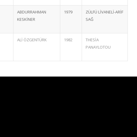
ABDURRAHMAN
1979
ZÜLFÜ LİVANELİ-ARİF
KESKİNER
SAĞ
ALİ ÖZGENTÜRK
1982
THESİA
PANAYLOTOU