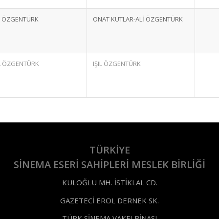
İ ÖZGENTÜRK
ONAT KUTLAR-ALİ ÖZGENTÜRK
IL ÖZGENTÜRK
IŞIL ÖZGENTÜRK
TÜRKİYE
SİNEMA ESERİ SAHİPLERİ MESLEK BİRLİĞİ
KULOĞLU MH. İSTİKLAL CD.
GAZETECİ EROL DERNEK SK.
TÜRK SİNEMA VAKFI BİNASI