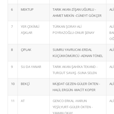
6
MEKTUP
TARIK AKAN-ZİŞAN UĞURLU -
AL
AHMET MEKİN -CÜNEYT GÖKÇER
7
YER ÇEKİMLİ
TÜRKAN ŞORAY-ALİ
AL
AŞKLAR
POYRAZOĞLU-ONUR ŞENAY
BA
OĞ
8
ÇIPLAK
SUMRU YAVRUCAK-ERDAL
AL
KÜÇÜKKÖMÜRCÜ -ADNAN TÖNEL
9
SU DA YANAR
TARIK AKAN-ŞAHİKA TEKAND -
AL
TURGUT SAVAŞ -SUNA SELEN
10
BEKÇİ
MÜJDAT GEZEN-GÜLER ÖKTEN -
AL
HALİL ERGÜN -MACİT KOPER
11
AT
GENCO ERKAL -HARUN
AL
YEŞİLYURT-GÜLER ÖKTEN -
YAMAN OKAY